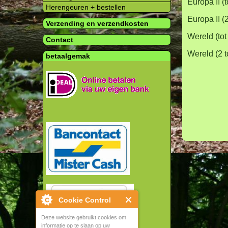
Europa II (
Herengeuren + bestellen
Europa II (
Verzending en verzendkosten
Wereld (tot
Contact
Wereld (2 t
betaalgemak
Cookie Control
Deze website gebruikt cookies om
informatie op te slaan op uw