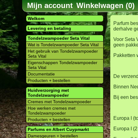
Mijn account
Winkelwagen (0)
Welkom
Parfum bes
Levering en betaling
derhalve g
Tondelzwampoeder Seta Vital
Voor Seta V
Wat is Tondelzwampoeder Seta Vital
geen pakket
Het gebruik van Tondelzwampoeder
Pakketten 
Seta Vital
Eigenschappen Tondelzwampoeder
Seta Vital
Documentatie
De verzend
Producten + bestellen
Binnen Ned
Huidverzorging met
Tondelzwampoeder
Bij een be
Cremes met Tondelzwampoeder
Hoe werken cremes met
Tondelzwampoeder
Europa I (t
Producten + bestellen
Europa I (2
Parfums en Albert Cuypmarkt
Damesgeuren + bestellen