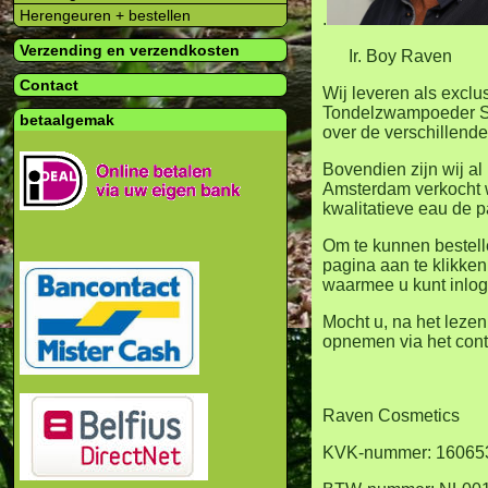
Herengeuren + bestellen
.
Verzending en verzendkosten
Ir. Boy Ra
Contact
Wij leveren als exclu
Tondelzwampoeder Ser.
betaalgemak
over de verschillend
Bovendien zijn wij al
Amsterdam verkocht w
kwalitatieve eau de 
Om te kunnen bestell
pagina aan te klikke
waarmee u kunt inlo
Mocht u, na het lezen
opnemen via het conta
Raven Cosmetics
KVK-nummer: 1606