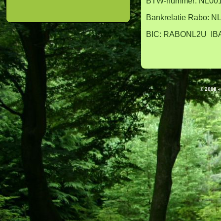
BTW-nummer: NL00
Bankrelatie Rabo: 
BIC: RABONL2U IB
© 2008 -