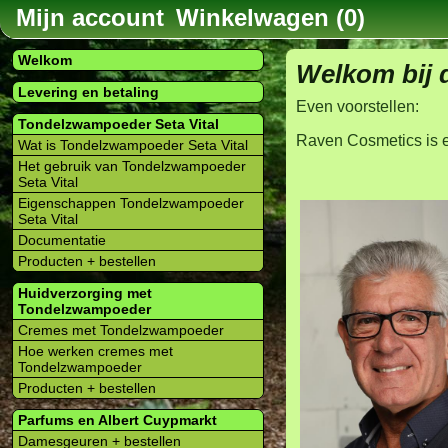
Mijn account
Winkelwagen (0)
Welkom
Welkom bij 
Levering en betaling
Even voorstellen:
Tondelzwampoeder Seta Vital
Raven Cosmetics is ee
Wat is Tondelzwampoeder Seta Vital
Het gebruik van Tondelzwampoeder
Seta Vital
Eigenschappen Tondelzwampoeder
Seta Vital
Documentatie
Producten + bestellen
Huidverzorging met
Tondelzwampoeder
Cremes met Tondelzwampoeder
Hoe werken cremes met
Tondelzwampoeder
Producten + bestellen
Parfums en Albert Cuypmarkt
Damesgeuren + bestellen